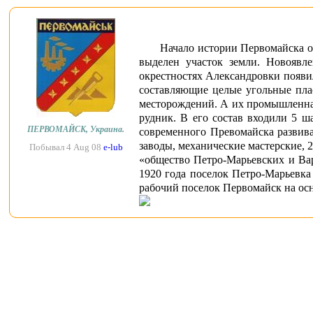
Начало истории Первомайска от
выделен участок земли. Новоявл
окрестностях Александровки появил
составляющие целые угольные плас
месторождений. А их промышленная
рудник. В его состав входили 5 ш
ПЕРВОМАЙСК, Украина.
современного Превомайска развива
заводы, механические мастерские, 
Побывал 4 Aug 08
e-lub
«общество Петро-Марьевских и Вар
1920 года поселок Петро-Марьевка
рабочий поселок Первомайск на ос