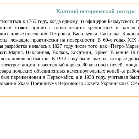
Краткий исторический экскурс
носиться к 1765 году, когда одному из офицеров Бахмутского г
енный хозяин привёз с собой десяток крепостных и назвал 
ись новые поселения: Петровка, Васильевка, Лаптевка, Какиев
ты, лежащие практически на поверхности. В 60-х годах XIX с
 разработка началась в 1827 году после того, как «Петро-Мар
ахт: Мария, Наклонная, Волков, Косаткин, Эрнес. В конце 19-
лось довольно быстро. В 1912 году были шахты, которые добы
2 электростанции, известковый карьер, 80 коксовых печей, мощн
вара польских объединенных каменноугольных копей»,а рабочи
 был переименован в Первомайск, а в 1938 году, учитывая быс
новании Указа Президиума Верховного Совета Украинской ССР 