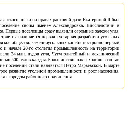
усарского полка на правах ранговой дачи Екатериной II был
поселение своим именем-Александровка. Впоследствии в
ка. Первые поселенцы сразу выявили огромные залежи угля,
толетия начинается первая кустарная разработка угольных
ьевское общество каменноугольных копей» построило первый
го и начале 20-го столетия промышленность на территории
вали 34 млн. пудов угля, Чугунолитейный и механический
остью 500 пудов каждая. Большинство шахт входило в состав
е поселении стали называться Петро-Марьевской. В марте
трое развитие угольной промышленности и рост населения,
стал городом районного подчинения.