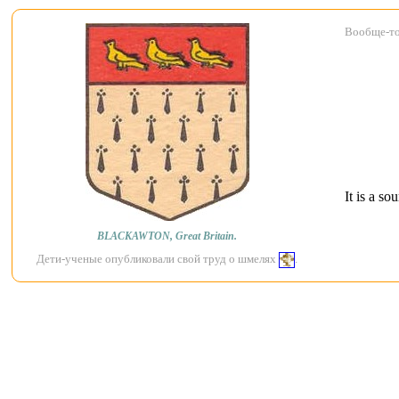
Вообще-то 
It is a s
BLACKAWTON, Great Britain.
Дети-ученые опубликовали свой труд о шмелях
.