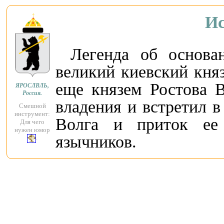
Ис
Легенда об основа
великий киевский кня
еще князем Ростова В
ЯРОСЛВЛЬ,
Россия.
владения и встретил в
Смешной
инструмент:
Волга и приток ее 
Для чего
нужен юмор
язычников.
.