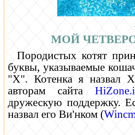
МОЙ ЧЕТВЕР
Породистых котят прин
буквы, указываемые коша
"Х". Котенка я назвал Х
авторам сайта
HiZone.i
дружескую поддержку. Ес
назвал его Ви'нком (
Wincm