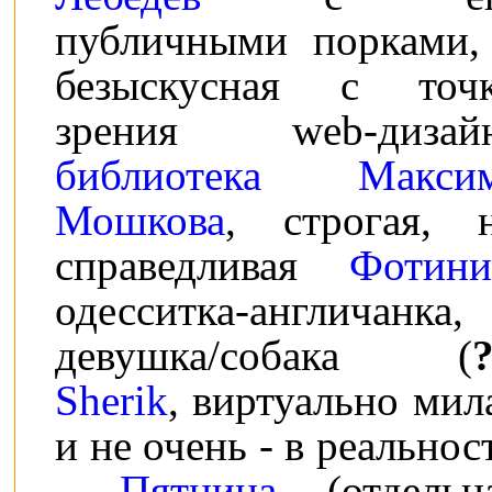
публичными порками,
безыскусная с точ
зрения web-дизай
библиотека Макси
Мошкова
, строгая, 
справедливая
Фотини
одесситка-англичанка,
девушка/собака (
?
Sherik
,
виртуально мил
и не очень - в реальнос
-
Пятница
(отдельн