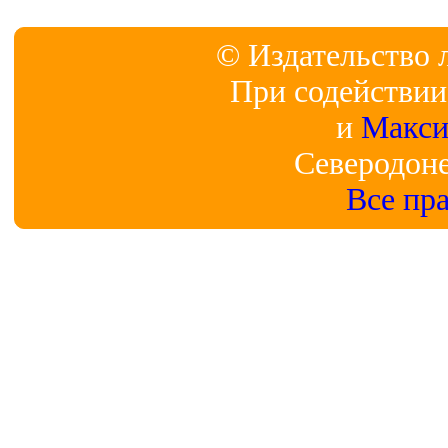
© Издательство 
При содействи
и
Макси
Северодонец
Все пр