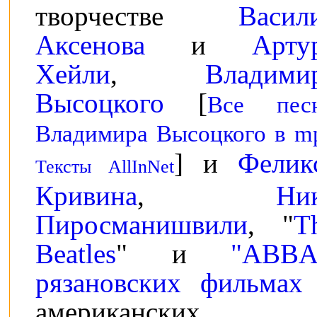
творчестве
Васил
Аксенова
и
Арту
Хейли
,
Владими
Высоцкого
[
Все пес
Владимира Высоцкого в m
] и
Фелик
Тексты AllInNet
Кривина
,
Ни
Пиросманишвили
, "
T
Beatles
" и
"ABBA
рязановских фильмах
американских