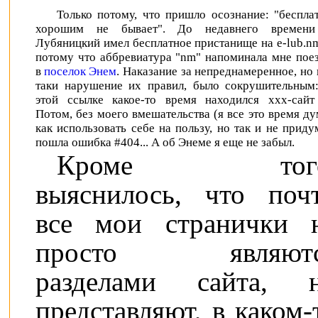
Только потому, что пришло осознание: "беспла
хорошим не бывает". До недавнего времени
Лубяницкий имел бесплатное пристанище на e-lub.nm
потому что аббревиатура "nm" напоминала мне пое
в
поселок Энем
. Наказание за непреднамеренное, но 
таки нарушение их правил, было сокрушительным
этой ссылке какое-то время находился xxx-сайт 
Потом, без моего вмешательства (я все это время ду
как использовать себе на пользу, но так и не приду
пошла ошибка #404... А об Энеме я еще не забыл.
Кроме того
выяснилось, что поч
все мои странички 
просто являютс
разделами сайта, 
представляют, в каком-