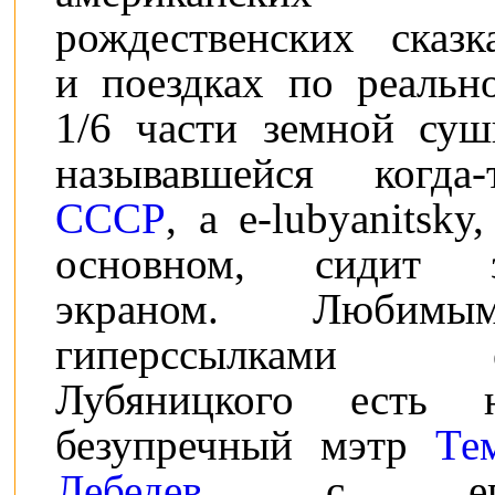
рождественских сказк
и поездках по реальн
1/6 части земной суш
называвшейся когда-
СССР
, а e-lubyanitsky,
основном, сидит 
экраном. Любимы
гиперссылками 
Лубяницкого есть 
безупречный мэтр
Те
Лебедев
с ег