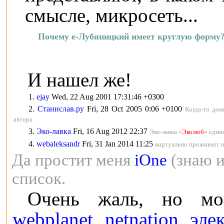
смысле, микросеть...
Почему e-Лубяницкий имеет круглую форму
И нашел же!
1.
ejay
Wed, 22 Aug 2001 17:31:46 +0300
2.
Станислав.ру
Fri, 28 Oct 2005 0:06 +0100
Когда-то дом
автора.
3.
Эко-лавка
Fri, 16 Aug 2012 22:37
Эко-лавка «
Эколюб
» един
4.
webaleksandr
Fri, 31 Jan 2014 11:25
виртуально проживает о
Да простит меня
iOne
(знаю и
список.
Очень жаль, но мо
webplanet
,
netnation
,
эле