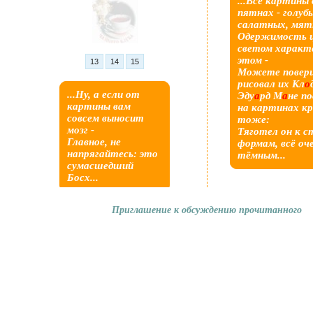
...Все картины
пятнах - голубых,
салатных
Одержимость ц
светом характ
этом -
13
14
15
Можете повери
рисовал их Кл
о
...Ну, а если от
Эду
а
рд М
а
не п
картины вам
на картинах кр
совсем выносит
тоже:
мозг -
Тяготел он к 
Главное, не
формам, всё очерчивая
напрягайтесь: это
тёмным...
сумасшедший
Босх...
Приглашение к обсуждению прочитанного