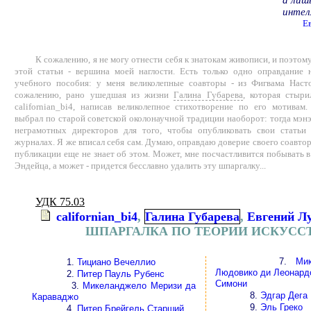
а лиш
интел
Е
К сожалению, я не могу отнести себя к знатокам живописи, и поэтом
этой статьи - вершина моей наглости. Есть только одно оправдание 
учебного пособия: у меня великолепные соавторы - из Фигвама Наст
сожалению, рано ушедшая из жизни
Галина Губарева
, которая стыр
californian_bi4, написав великолепное стихотворение по его мотивам. 
выбрал по старой советской околонаучной традиции наоборот: тогда мэн
неграмотных директоров для того, чтобы опубликовать свои стать
журналах. Я же вписал себя сам. Думаю, оправдаю доверие своего соавто
публикации еще не знает об этом. Может, мне посчастливится побывать 
Эндейца, а может - придется бесславно удалить эту шпаргалку...
УДК 75.03
californian_bi4
,
Галина Губарева
,
Евгений Л
ШПАРГАЛКА ПО ТЕОРИИ ИСКУССТ
7.
Ми
1.
Тициано Вечеллио
Людовико ди Леонард
2.
Питер Пауль Рубенс
Симони
3.
Микеланджело Меризи да
8.
Эдгар Дега
Караваджо
9.
Эль Греко
4.
Питер Брейгель Старший