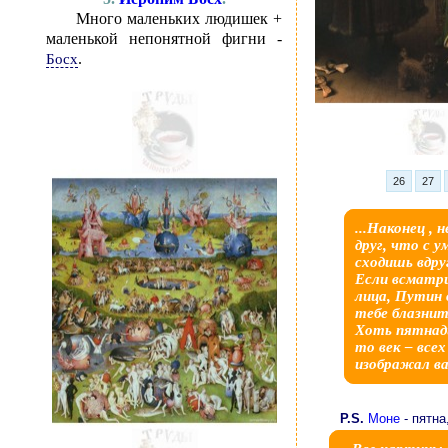
Много маленьких людишек +
маленькой непонятной фигни -
.
Босх
26
27
...Наконец , н
друг, что с ума
сходишь вдру
Если всматри
лица, Путин 
тебе блазни
Хоть пятнад
то век – всех
изображал ва
P.S.
Моне
- пятна