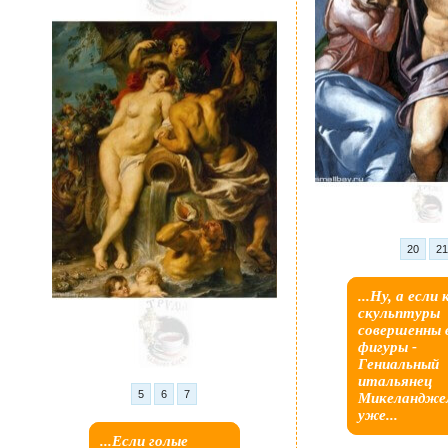
20
2
...Ну, а если как
скульптуры
совершенны 
фигуры -
Гениальный
итальянец
5
6
7
Микеландже
уже...
...Если голые