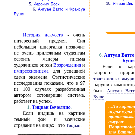
10.
Ян ван Эйк
5.
Иероним Босх
6.
Антуан Ватто и Франсуа
Буше
История искусств
- очень
интересный предмет. Сия
небольшая шпаргалка позволит
не очень прилежным студентам
6.
Антуан Ватто
освоить манеры письма
Буше
художников эпохи
Возрождения
и
Если к кар
импрессионизма
для успешной
запросто прир
сдачи экзамена. Статистические
толстожопых амуро
исследования показали, что в 97
нарушив композици
из 100 случаях разработанная
быть
Антуан Ватт
автором сотоварищи система,
.
Буше
работает на успех.
...На карти
1.
Тициан Вечеллио
.
шуры-муры 
Если видишь на картине
пририсовыв
темный фон и всяческие
амуров:
страдания на лицах - это
.
Тициан
Попристойне
это Ватто,