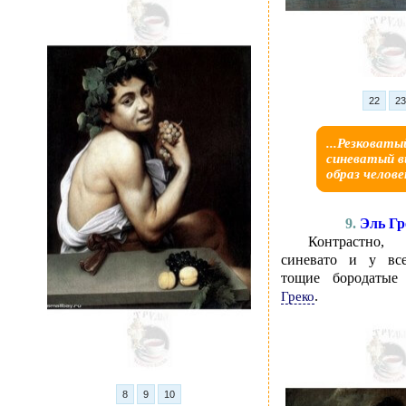
22
2
...Резковаты
синеватый 
образ человек
9.
Эль Гр
Контрастно,
синевато и у вс
тощие бородаты
.
Греко
8
9
10