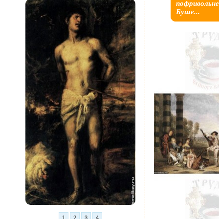
пофривольне
Буше...
1
2
3
4