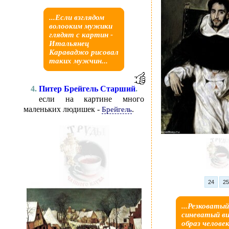
...Если взглядом
волооким мужики
глядят с картин -
Итальянец
Караваджо рисовал
таких мужчин...
4.
Питер Брейгель Старший
.
если на картине много
маленьких людишек -
.
Брейгель
24
2
...Резковатый
синеватый в
образ челове