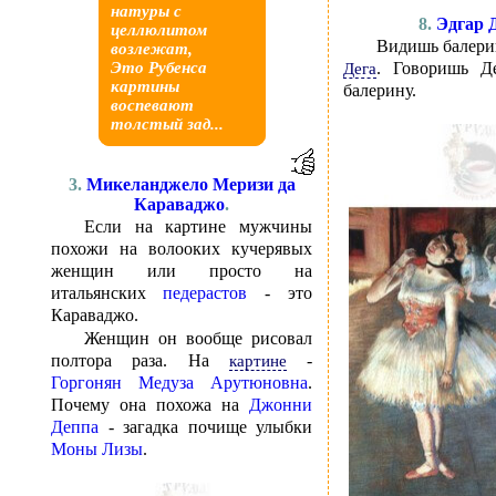
натуры с
8.
Эдгар 
целлюлитом
Видишь балери
возлежат,
. Говоришь Д
Это Рубенса
Дега
картины
балерину.
воспевают
толстый зад...
3.
Микеланджело Меризи да
Караваджо
.
Eсли на картине мужчины
похожи на волооких кучерявых
женщин или просто на
итальянских
педерастов
- это
Караваджо.
Женщин он вообще рисовал
полтора раза. На
-
картине
Горгонян Медуза Арутюновна
.
Почему она похожа на
Джонни
Деппа
- загадка почище улыбки
Моны Лизы
.