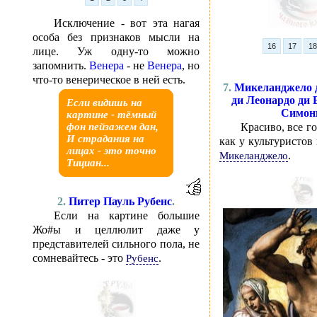
Исключение - вот эта нагая
особа без признаков мысли на
16
17
1
лице. Уж одну-то можно
запомнить.
Венера
- не
Венера
, но
что-то венерическое в ней есть.
7.
Микеланджело 
ди Леонардо ди 
Если видишь на
Симон
картине - тёмный
Красиво, все г
фон пейзажем дан,
И страдания на
как у культуристов
лицах - это точно
.
Микеланджело
Тициан...
2.
Питер Пауль Рубенс
.
Если на картине большие
Жо#ы и целлюлит даже у
представителей сильного пола, не
сомневайтесь - это
.
Рубенс