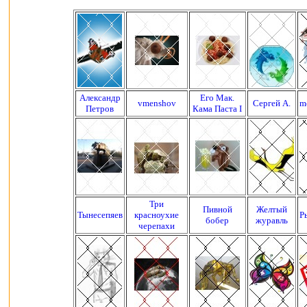
Александр
Его Мак.
vmenshov
Сергей А.
m
Петров
Кама Паста I
Три
Пивной
Желтый
Тынесепяев
красноухие
Р
бобер
журавль
черепахи