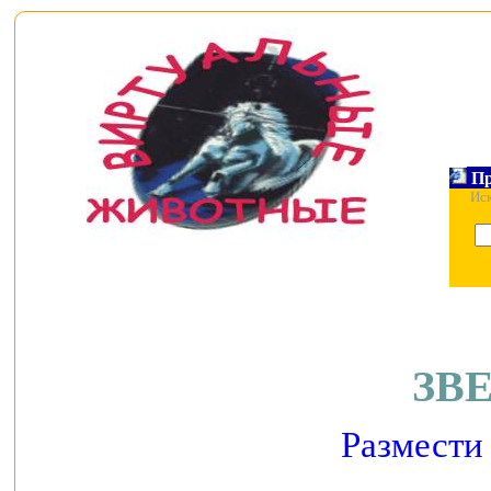
Пр
Ис
ЗВ
Размести