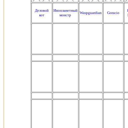
Деловой
Инопланетный
Waspguardian
Goracio
кот
монстр