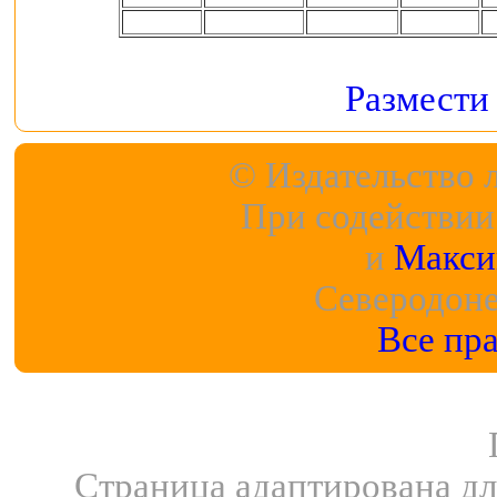
Размести
© Издательство 
При содействи
и
Макси
Северодонец
Все пр
Страница адаптирована д